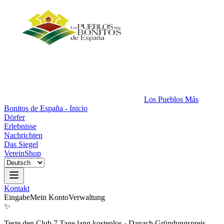
Los Pueblos Más
Bonitos de España - Inicio
Dörfer
Erlebnisse
Nachrichten
Das Siegel
Verein
Shop
Kontakt
Eingabe
Mein Konto
Verwaltung
✨
Teste den Club 7 Tage lang kostenlos
·
Danach Gründungspreis.