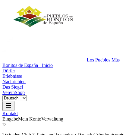
Los Pueblos Más
Bonitos de España - Inicio
Dörfer
Erlebnisse
Nachrichten
Das Siegel
Verein
Shop
Kontakt
Eingabe
Mein Konto
Verwaltung
✨
Teste den Club 7 Tage lang kostenlos
·
Danach Gründungspreis.