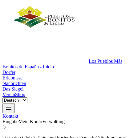
Los Pueblos Más
Bonitos de España - Inicio
Dörfer
Erlebnisse
Nachrichten
Das Siegel
Verein
Shop
Kontakt
Eingabe
Mein Konto
Verwaltung
✨
Teste den Club 7 Tage lang kostenlos
·
Danach Gründungspreis.