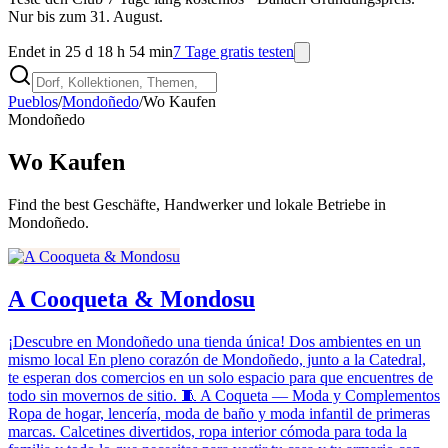
Nur bis zum 31. August.
Endet in 25 d 18 h 54 min
7 Tage gratis testen
Pueblos
/
Mondoñedo
/
Wo Kaufen
Mondoñedo
Wo Kaufen
Find the best Geschäfte, Handwerker und lokale Betriebe in
Mondoñedo.
A Cooqueta & Mondosu
¡Descubre en Mondoñedo una tienda única! Dos ambientes en un
mismo local En pleno corazón de Mondoñedo, junto a la Catedral,
te esperan dos comercios en un solo espacio para que encuentres de
todo sin movernos de sitio. 🧵 A Coqueta — Moda y Complementos
Ropa de hogar, lencería, moda de baño y moda infantil de primeras
marcas. Calcetines divertidos, ropa interior cómoda para toda la