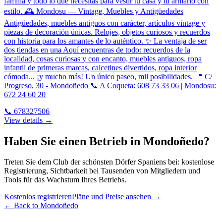
familia y todo lo que necesitas para vestir tu casa y tu armario con
estilo. 🕰️ Mondosu — Vintage, Muebles y Antigüedades
Antigüedades, muebles antiguos con carácter, artículos vintage y
piezas de decoración únicas. Relojes, objetos curiosos y recuerdos
con historia para los amantes de lo auténtico. ✨ La ventaja de ser
dos tiendas en una Aquí encuentras de todo: recuerdos de la
localidad, cosas curiosas y con encanto, muebles antiguos, ropa
infantil de primeras marcas, calcetines divertidos, ropa interior
cómoda... ¡y mucho más! Un único paseo, mil posibilidades. 📍 C/
Progreso, 30 - Mondoñedo 📞 A Coqueta: 608 73 33 06 | Mondosu:
672 24 60 20
📞
678327506
View details →
Haben Sie einen Betrieb in Mondoñedo?
Treten Sie dem Club der schönsten Dörfer Spaniens bei: kostenlose
Registrierung, Sichtbarkeit bei Tausenden von Mitgliedern und
Tools für das Wachstum Ihres Betriebs.
Kostenlos registrieren
Pläne und Preise ansehen
→
←
Back to Mondoñedo