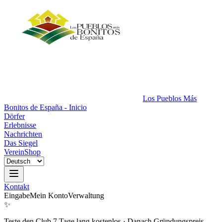
Los Pueblos Más
Bonitos de España - Inicio
Dörfer
Erlebnisse
Nachrichten
Das Siegel
Verein
Shop
Kontakt
Eingabe
Mein Konto
Verwaltung
✨
Teste den Club 7 Tage lang kostenlos
·
Danach Gründungspreis.