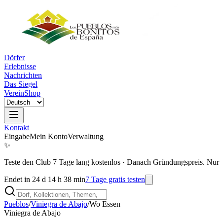
Dörfer
Erlebnisse
Nachrichten
Das Siegel
Verein
Shop
Kontakt
Eingabe
Mein Konto
Verwaltung
✨
Teste den Club 7 Tage lang kostenlos
·
Danach Gründungspreis. Nur 
Endet in 24 d 14 h 38 min
7 Tage gratis testen
Pueblos
/
Viniegra de Abajo
/
Wo Essen
Viniegra de Abajo