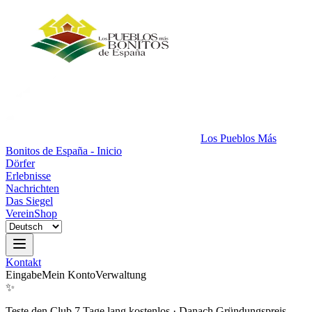
Los Pueblos Más
Bonitos de España - Inicio
Dörfer
Erlebnisse
Nachrichten
Das Siegel
Verein
Shop
Kontakt
Eingabe
Mein Konto
Verwaltung
✨
Teste den Club 7 Tage lang kostenlos
·
Danach Gründungspreis.