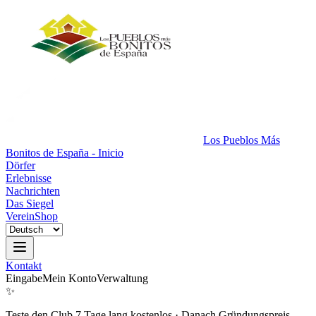
Los Pueblos Más
Bonitos de España - Inicio
Dörfer
Erlebnisse
Nachrichten
Das Siegel
Verein
Shop
Kontakt
Eingabe
Mein Konto
Verwaltung
✨
Teste den Club 7 Tage lang kostenlos
·
Danach Gründungspreis.