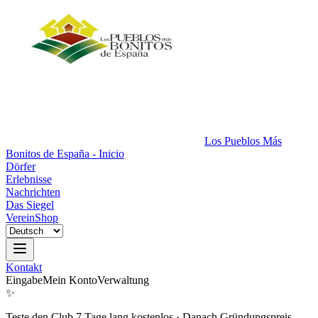
Los Pueblos Más
Bonitos de España - Inicio
Dörfer
Erlebnisse
Nachrichten
Das Siegel
Verein
Shop
Kontakt
Eingabe
Mein Konto
Verwaltung
✨
Teste den Club 7 Tage lang kostenlos
·
Danach Gründungspreis.