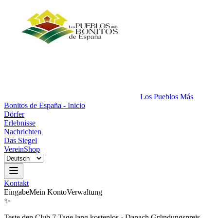
Los Pueblos Más
Bonitos de España - Inicio
Dörfer
Erlebnisse
Nachrichten
Das Siegel
Verein
Shop
Kontakt
Eingabe
Mein Konto
Verwaltung
✨
Teste den Club 7 Tage lang kostenlos
·
Danach Gründungspreis.