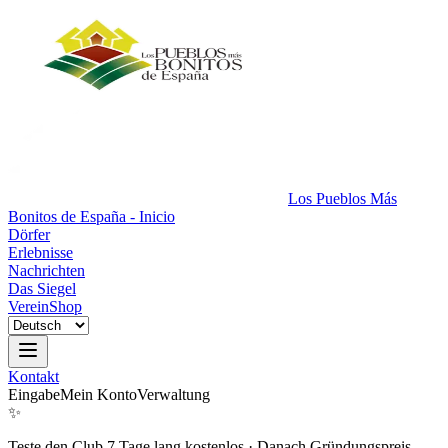
Los Pueblos Más
Bonitos de España - Inicio
Dörfer
Erlebnisse
Nachrichten
Das Siegel
Verein
Shop
Kontakt
Eingabe
Mein Konto
Verwaltung
✨
Teste den Club 7 Tage lang kostenlos
·
Danach Gründungspreis.