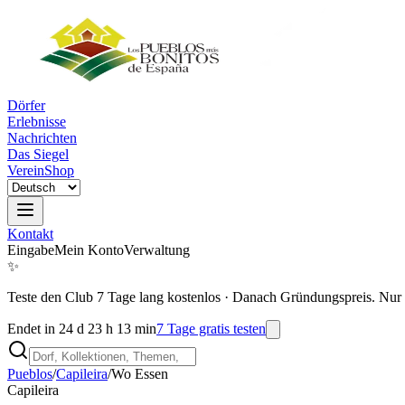
Dörfer
Erlebnisse
Nachrichten
Das Siegel
Verein
Shop
Kontakt
Eingabe
Mein Konto
Verwaltung
✨
Teste den Club 7 Tage lang kostenlos
·
Danach Gründungspreis. Nur 
Endet in 24 d 23 h 13 min
7 Tage gratis testen
Pueblos
/
Capileira
/
Wo Essen
Capileira