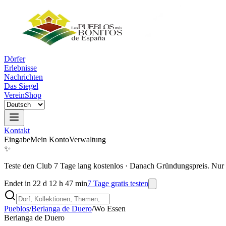
Dörfer
Erlebnisse
Nachrichten
Das Siegel
Verein
Shop
Kontakt
Eingabe
Mein Konto
Verwaltung
✨
Teste den Club 7 Tage lang kostenlos
·
Danach Gründungspreis. Nur 
Endet in 22 d 12 h 47 min
7 Tage gratis testen
Pueblos
/
Berlanga de Duero
/
Wo Essen
Berlanga de Duero