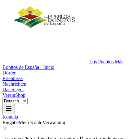
Los Pueblos Más
Bonitos de España - Inicio
Dörfer
Erlebnisse
Nachrichten
Das Siegel
Verein
Shop
Kontakt
Eingabe
Mein Konto
Verwaltung
✨
Teste den Club 7 Tage lang kostenlos
·
Danach Gründungspreis.