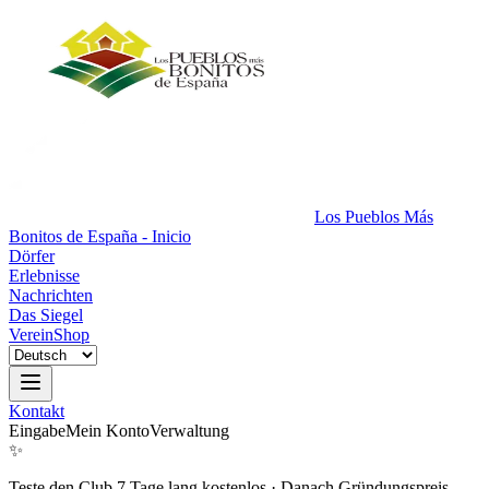
Los Pueblos Más
Bonitos de España - Inicio
Dörfer
Erlebnisse
Nachrichten
Das Siegel
Verein
Shop
Kontakt
Eingabe
Mein Konto
Verwaltung
✨
Teste den Club 7 Tage lang kostenlos
·
Danach Gründungspreis.