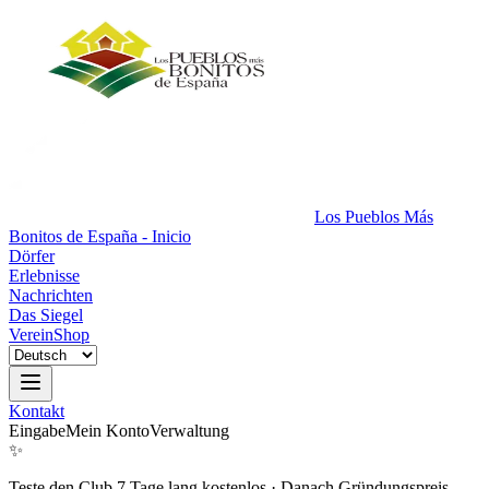
Los Pueblos Más
Bonitos de España - Inicio
Dörfer
Erlebnisse
Nachrichten
Das Siegel
Verein
Shop
Kontakt
Eingabe
Mein Konto
Verwaltung
✨
Teste den Club 7 Tage lang kostenlos
·
Danach Gründungspreis.