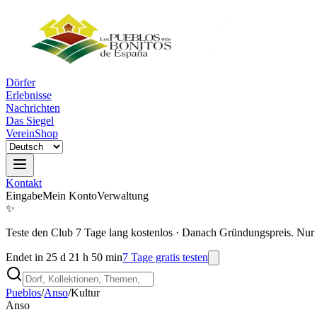
Dörfer
Erlebnisse
Nachrichten
Das Siegel
Verein
Shop
Kontakt
Eingabe
Mein Konto
Verwaltung
✨
Teste den Club 7 Tage lang kostenlos
·
Danach Gründungspreis. Nur 
Endet in 25 d 21 h 50 min
7 Tage gratis testen
Pueblos
/
Anso
/
Kultur
Anso