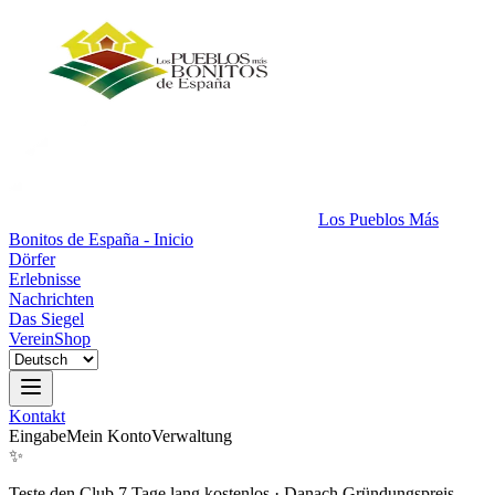
Los Pueblos Más
Bonitos de España - Inicio
Dörfer
Erlebnisse
Nachrichten
Das Siegel
Verein
Shop
Kontakt
Eingabe
Mein Konto
Verwaltung
✨
Teste den Club 7 Tage lang kostenlos
·
Danach Gründungspreis.