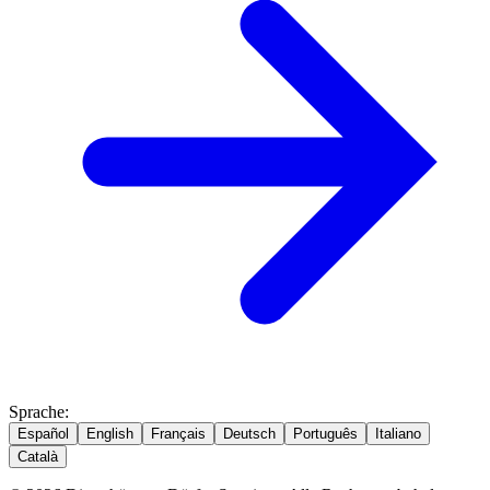
Sprache
:
Español
English
Français
Deutsch
Português
Italiano
Català