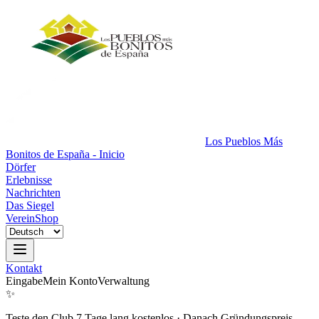
Los Pueblos Más
Bonitos de España - Inicio
Dörfer
Erlebnisse
Nachrichten
Das Siegel
Verein
Shop
Kontakt
Eingabe
Mein Konto
Verwaltung
✨
Teste den Club 7 Tage lang kostenlos
·
Danach Gründungspreis.