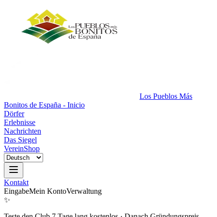
Los Pueblos Más
Bonitos de España - Inicio
Dörfer
Erlebnisse
Nachrichten
Das Siegel
Verein
Shop
Kontakt
Eingabe
Mein Konto
Verwaltung
✨
Teste den Club 7 Tage lang kostenlos
·
Danach Gründungspreis.