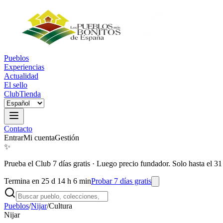
Pueblos
Experiencias
Actualidad
El sello
Club
Tienda
Contacto
Entrar
Mi cuenta
Gestión
✨
Prueba el Club 7 días gratis
·
Luego precio fundador. Solo hasta el 31
Termina en 25 d 14 h 6 min
Probar 7 días gratis
Pueblos
/
Nijar
/
Cultura
Nijar