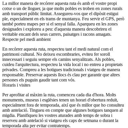
La millor manera de recórrer aquesta ruta és amb el vostre propi
cotxe o un de lloguer, ja que molts pobles es troben en zones rurals
amb transport públic limitat. Assegureu-vos que el dipòsit estigui
ple, especialment en els trams de muntanya. Feu servir el GPS, però
també porteu mapes per si el senyal falla. Aparqueu en les zones
designades i exploreu a peu: d'aquesta manera descobrireu el
veritable encant dels seus carrers, paisatges i racons amagats.
Respecte pel medi ambient
En recórrer aquesta ruta, respecteu tant el medi natural com el
patrimoni cultural. No deixeu escombraries, eviteu fer soroll
innecessari i seguiu sempre els camins senyalitzats. Als pobles,
cuideu l'arquitectura, respecteu la vida local i no entreu a propietats
privades. Compreu a les botigues tradicionals i viatgeu de manera
responsable. Preservar aquests llocs és clau per garantir que altres
persones els puguin gaudir tant com vós.
Horaris i visites
Per aprofitar al màxim la ruta, comenceu cada dia d'hora. Molts
monuments, museus i esglésies tenen un horari d'obertura reduït,
especialment fora de temporada, així que és millor que ho consulteu
amb antelació. Tingueu en compte que algunes botigues tanquen al
migdia. Planifiqueu les vostres aturades amb temps de sobra i
reserveu amb antelació si viatgeu els caps de setmana o durant la
temporada alta per evitar contratemps.