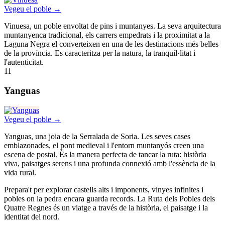
Vegeu el poble →
Vinuesa, un poble envoltat de pins i muntanyes. La seva arquitectura
muntanyenca tradicional, els carrers empedrats i la proximitat a la
Laguna Negra el converteixen en una de les destinacions més belles
de la província. Es caracteritza per la natura, la tranquil·litat i
l'autenticitat.
11
Yanguas
Vegeu el poble →
Yanguas, una joia de la Serralada de Soria. Les seves cases
emblazonades, el pont medieval i l'entorn muntanyós creen una
escena de postal. És la manera perfecta de tancar la ruta: història
viva, paisatges serens i una profunda connexió amb l'essència de la
vida rural.
Prepara't per explorar castells alts i imponents, vinyes infinites i
pobles on la pedra encara guarda records. La Ruta dels Pobles dels
Quatre Regnes és un viatge a través de la història, el paisatge i la
identitat del nord.