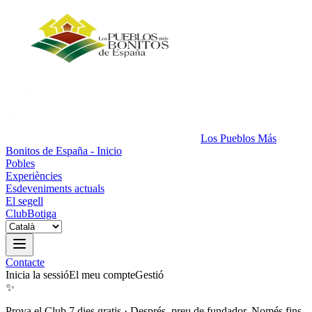
Los Pueblos Más
Bonitos de España - Inicio
Pobles
Experiències
Esdeveniments actuals
El segell
Club
Botiga
Contacte
Inicia la sessió
El meu compte
Gestió
✨
Prova el Club 7 dies gratis
·
Després, preu de fundador. Només fins