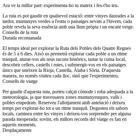
Ara ve la millor part: experimenta-ho tu mateix i fes-t'ho teu.
La ruta es pot gaudir en qualsevol estació: entre vinyes daurades a la
tardor, muntanyes verdes a l'estiu o paisatges nevats a l'hivern, cada
poble revela la seva essència amb una llum pròpia i un encant verge.
Consells de la ruta
Durada recomanada
El temps ideal per explorar la Ruta dels Pobles dels Quatre Regnes
és de 5 a 6 dies. Això us permetrà explorar cada poble a un ritme
tranquil, aturar-vos als seus racons històrics, tastar la cuina local,
descobrir cellers, castells i rutes, i submergir-vos en els paisatges
únics que uneixen la Rioja, Castella, Àlaba i Sòria. D'aquesta
manera, no només visiteu cada lloc, sinó que l'experimenteu.
Consells de viatge
Per gaudir d'aquesta ruta, porteu calçat còmode i roba adequada a la
meteorologia, ja que travessareu zones muntanyenques, valls i
pobles empedrats. Reserveu l'allotjament amb antelació i deixeu
temps per explorar-ho tot a un ritme tranquil. Degusteu els sabors
locals, camineu entre les vinyes i deixeu-vos sorprendre per alguna
parada inesperada: sovint, els millors records del viatge es fan en
aquests moments.
Desplaçaments