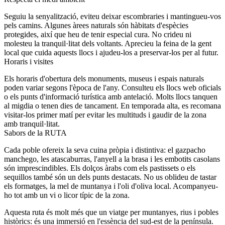
Seguiu la senyalització, eviteu deixar escombraries i mantingueu-vos
pels camins. Algunes àrees naturals són hàbitats d'espècies
protegides, així que heu de tenir especial cura. No crideu ni
molesteu la tranquil·litat dels voltants. Aprecieu la feina de la gent
local que cuida aquests llocs i ajudeu-los a preservar-los per al futur.
Horaris i visites
Els horaris d'obertura dels monuments, museus i espais naturals
poden variar segons l'època de l'any. Consulteu els llocs web oficials
o els punts d'informació turística amb antelació. Molts llocs tanquen
al migdia o tenen dies de tancament. En temporada alta, es recomana
visitar-los primer matí per evitar les multituds i gaudir de la zona
amb tranquil·litat.
Sabors de la RUTA
Cada poble ofereix la seva cuina pròpia i distintiva: el gazpacho
manchego, les atascaburras, l'anyell a la brasa i les embotits casolans
són imprescindibles. Els dolços àrabs com els pastissets o els
sequillos també són un dels punts destacats. No us oblideu de tastar
els formatges, la mel de muntanya i l'oli d'oliva local. Acompanyeu-
ho tot amb un vi o licor típic de la zona.
Aquesta ruta és molt més que un viatge per muntanyes, rius i pobles
històrics: és una immersió en l'essència del sud-est de la península.