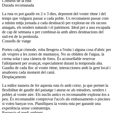
Consells de la ruta
Durada recomanada
La ruta es pot gaudir en 2 o 3 dies, depenent del vostre ritme i del
temps que vulgueu passar a cada poble. Us recomanem passar com
a mínim mitja jornada a cada destinació per explorar-ne els racons
amagats, els senders naturals i el patrimoni. Ideal per a una escapada
de cap de setmana o per combinar-la amb altres destinacions del
sud-est de la península.
Consells de viatge
Porteu calçat còmode, roba lleugera a l'estiu i alguna cosa d'abric per
als vespres a les zones de muntanya. No us oblideu de l'aigua, la
crema solar i una càmera de fotos. És aconsellable reservar
l'allotjament per avançat, especialment durant la temporada alta.
Gaudiu de cada lloc al vostre ritme, interaccioneu amb la gent local i
assaboreu cada moment del camí.
Desplaçaments
La millor manera de fer aquesta ruta és amb cotxe, ja que permet la
flexibilitat de gaudir del paisatge i aturar-se als miradors, senders i
pobles al vostre aire. Els nuclis antics es recomanable explorar-los a
peu. És recomanable comprovar l'accés als embassaments o piscines
si voleu banyar-vos. Planifiqueu la vostra ruta per garantir una
experiència sense contratemps.
Respecta el medi ambient