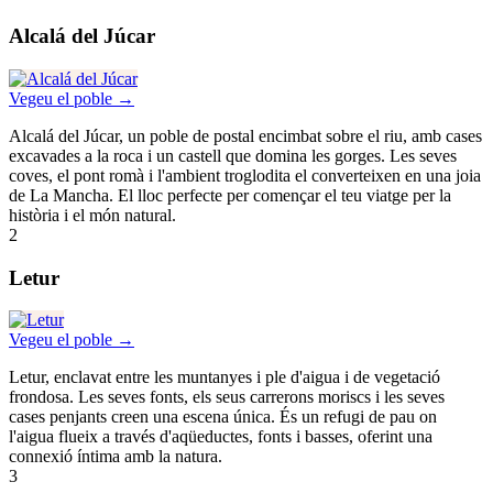
Alcalá del Júcar
Vegeu el poble →
Alcalá del Júcar, un poble de postal encimbat sobre el riu, amb cases
excavades a la roca i un castell que domina les gorges. Les seves
coves, el pont romà i l'ambient troglodita el converteixen en una joia
de La Mancha. El lloc perfecte per començar el teu viatge per la
història i el món natural.
2
Letur
Vegeu el poble →
Letur, enclavat entre les muntanyes i ple d'aigua i de vegetació
frondosa. Les seves fonts, els seus carrerons moriscs i les seves
cases penjants creen una escena única. És un refugi de pau on
l'aigua flueix a través d'aqüeductes, fonts i basses, oferint una
connexió íntima amb la natura.
3