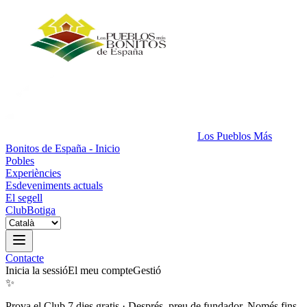
Los Pueblos Más
Bonitos de España - Inicio
Pobles
Experiències
Esdeveniments actuals
El segell
Club
Botiga
Contacte
Inicia la sessió
El meu compte
Gestió
✨
Prova el Club 7 dies gratis
·
Després, preu de fundador. Només fins