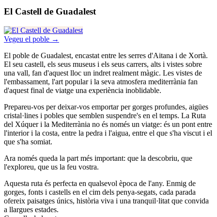
El Castell de Guadalest
Vegeu el poble →
El poble de Guadalest, encastat entre les serres d'Aitana i de Xortà.
El seu castell, els seus museus i els seus carrers, alts i vistes sobre
una vall, fan d'aquest lloc un indret realment màgic. Les vistes de
l'embassament, l'art popular i la seva atmosfera mediterrània fan
d'aquest final de viatge una experiència inoblidable.
Prepareu-vos per deixar-vos emportar per gorges profundes, aigües
cristal·lines i pobles que semblen suspendre's en el temps. La Ruta
del Xúquer i la Mediterrània no és només un viatge: és un pont entre
l'interior i la costa, entre la pedra i l'aigua, entre el que s'ha viscut i el
que s'ha somiat.
Ara només queda la part més important: que la descobriu, que
l'exploreu, que us la feu vostra.
Aquesta ruta és perfecta en qualsevol època de l'any. Enmig de
gorges, fonts i castells en el cim dels penya-segats, cada parada
ofereix paisatges únics, història viva i una tranquil·litat que convida
a llargues estades.