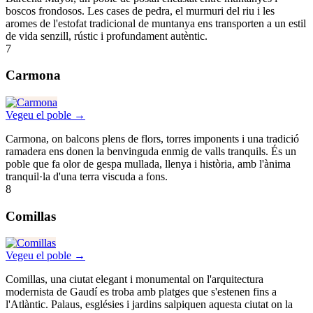
boscos frondosos. Les cases de pedra, el murmuri del riu i les
aromes de l'estofat tradicional de muntanya ens transporten a un estil
de vida senzill, rústic i profundament autèntic.
7
Carmona
Vegeu el poble →
Carmona, on balcons plens de flors, torres imponents i una tradició
ramadera ens donen la benvinguda enmig de valls tranquils. És un
poble que fa olor de gespa mullada, llenya i història, amb l'ànima
tranquil·la d'una terra viscuda a fons.
8
Comillas
Vegeu el poble →
Comillas, una ciutat elegant i monumental on l'arquitectura
modernista de Gaudí es troba amb platges que s'estenen fins a
l'Atlàntic. Palaus, esglésies i jardins salpiquen aquesta ciutat on la