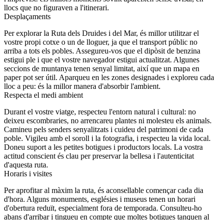
llocs que no figuraven a l'itinerari.
Desplaçaments
Per explorar la Ruta dels Druides i del Mar, és millor utilitzar el
vostre propi cotxe o un de lloguer, ja que el transport públic no
arriba a tots els pobles. Assegureu-vos que el dipòsit de benzina
estigui ple i que el vostre navegador estigui actualitzat. Algunes
seccions de muntanya tenen senyal limitat, així que un mapa en
paper pot ser útil. Aparqueu en les zones designades i exploreu cada
lloc a peu: és la millor manera d'absorbir l'ambient.
Respecta el medi ambient
Durant el vostre viatge, respecteu l'entorn natural i cultural: no
deixeu escombraries, no arrencareu plantes ni molesteu els animals.
Camineu pels senders senyalitzats i cuideu del patrimoni de cada
poble. Vigileu amb el soroll i la fotografia, i respecteu la vida local.
Doneu suport a les petites botigues i productors locals. La vostra
actitud conscient és clau per preservar la bellesa i l'autenticitat
d'aquesta ruta.
Horaris i visites
Per aprofitar al màxim la ruta, és aconsellable començar cada dia
d'hora. Alguns monuments, esglésies i museus tenen un horari
d'obertura reduït, especialment fora de temporada. Consulteu-ho
abans d'arribar i tingueu en compte que moltes botigues tanquen al