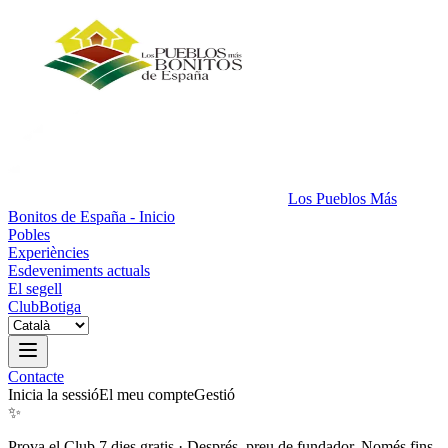
Los Pueblos Más
Bonitos de España - Inicio
Pobles
Experiències
Esdeveniments actuals
El segell
Club
Botiga
Contacte
Inicia la sessió
El meu compte
Gestió
✨
Prova el Club 7 dies gratis
·
Després, preu de fundador. Només fins