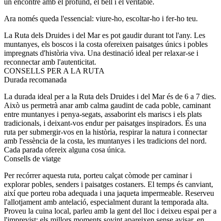
un encontre amb el profund, el bell i el veritable.
Ara només queda l'essencial: viure-ho, escoltar-ho i fer-ho teu.
La Ruta dels Druides i del Mar es pot gaudir durant tot l'any. Les
muntanyes, els boscos i la costa ofereixen paisatges únics i pobles
impregnats d'història viva. Una destinació ideal per relaxar-se i
reconnectar amb l'autenticitat.
CONSELLS PER A LA RUTA
Durada recomanada
La durada ideal per a la Ruta dels Druides i del Mar és de 6 a 7 dies.
Això us permetrà anar amb calma gaudint de cada poble, caminant
entre muntanyes i penya-segats, assaborint els mariscs i els plats
tradicionals, i deixant-vos endur per paisatges inspiradors. És una
ruta per submergir-vos en la història, respirar la natura i connectar
amb l'essència de la costa, les muntanyes i les tradicions del nord.
Cada parada ofereix alguna cosa única.
Consells de viatge
Per recórrer aquesta ruta, porteu calçat còmode per caminar i
explorar pobles, senders i paisatges costaners. El temps és canviant,
així que porteu roba adequada i una jaqueta impermeable. Reserveu
l'allotjament amb antelació, especialment durant la temporada alta.
Proveu la cuina local, parleu amb la gent del lloc i deixeu espai per a
l'imprevist: els millors moments sovint apareixen sense avisar, en