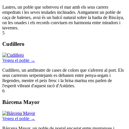
Lastres, un poble que sobreveu el mar amb els seus carrers
empedrats i les seves teulades inclinades. Antigament un poble de
caça de balenes, avui és un balcó natural sobre la badia de Biscàya,
on les onades i els records conviuen en harmonia entre miradors i
tavernes.
5
Cudillero
Vegeu el poble →
Cudillero, un amfiteatre de cases de colors que s'aferren al port. Els
seus carrerons serpentejants es debanen entre penya-segats i
llegendes, mentre el peix fresc i la brisa marina ens parlen de
l'esperit vibrant d'aquest racó d'Astúries.
6
Bárcena Mayor
Vegeu el poble →
Bárcena Mayor, un poble de postal encastat entre muntanyes i