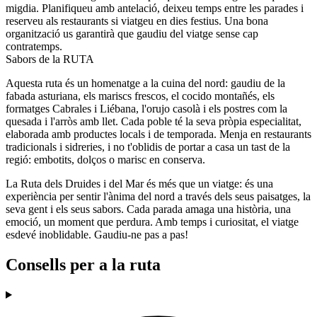
migdia. Planifiqueu amb antelació, deixeu temps entre les parades i
reserveu als restaurants si viatgeu en dies festius. Una bona
organització us garantirà que gaudiu del viatge sense cap
contratemps.
Sabors de la RUTA
Aquesta ruta és un homenatge a la cuina del nord: gaudiu de la
fabada asturiana, els mariscs frescos, el cocido montañés, els
formatges Cabrales i Liébana, l'orujo casolà i els postres com la
quesada i l'arròs amb llet. Cada poble té la seva pròpia especialitat,
elaborada amb productes locals i de temporada. Menja en restaurants
tradicionals i sidreries, i no t'oblidis de portar a casa un tast de la
regió: embotits, dolços o marisc en conserva.
La Ruta dels Druides i del Mar és més que un viatge: és una
experiència per sentir l'ànima del nord a través dels seus paisatges, la
seva gent i els seus sabors. Cada parada amaga una història, una
emoció, un moment que perdura. Amb temps i curiositat, el viatge
esdevé inoblidable. Gaudiu-ne pas a pas!
Consells per a la ruta