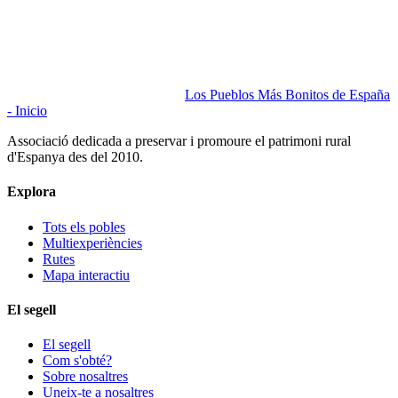
Los Pueblos Más Bonitos de España
- Inicio
Associació dedicada a preservar i promoure el patrimoni rural
d'Espanya des del 2010.
Explora
Tots els pobles
Multiexperiències
Rutes
Mapa interactiu
El segell
El segell
Com s'obté?
Sobre nosaltres
Uneix-te a nosaltres