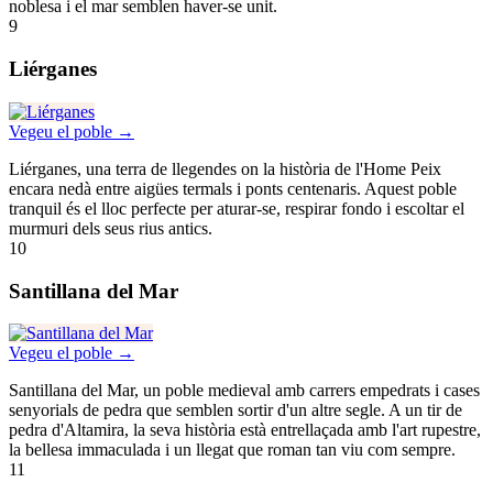
noblesa i el mar semblen haver-se unit.
9
Liérganes
Vegeu el poble →
Liérganes, una terra de llegendes on la història de l'Home Peix
encara nedà entre aigües termals i ponts centenaris. Aquest poble
tranquil és el lloc perfecte per aturar-se, respirar fondo i escoltar el
murmuri dels seus rius antics.
10
Santillana del Mar
Vegeu el poble →
Santillana del Mar, un poble medieval amb carrers empedrats i cases
senyorials de pedra que semblen sortir d'un altre segle. A un tir de
pedra d'Altamira, la seva història està entrellaçada amb l'art rupestre,
la bellesa immaculada i un llegat que roman tan viu com sempre.
11