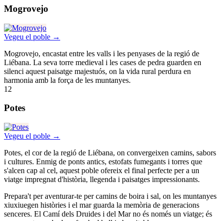
Mogrovejo
Vegeu el poble →
Mogrovejo, encastat entre les valls i les penyases de la regió de
Liébana. La seva torre medieval i les cases de pedra guarden en
silenci aquest paisatge majestuós, on la vida rural perdura en
harmonia amb la força de les muntanyes.
12
Potes
Vegeu el poble →
Potes, el cor de la regió de Liébana, on convergeixen camins, sabors
i cultures. Enmig de ponts antics, estofats fumegants i torres que
s'alcen cap al cel, aquest poble ofereix el final perfecte per a un
viatge impregnat d'història, llegenda i paisatges impressionants.
Prepara't per aventurar-te per camins de boira i sal, on les muntanyes
xiuxiuegen històries i el mar guarda la memòria de generacions
senceres. El Camí dels Druides i del Mar no és només un viatge; és