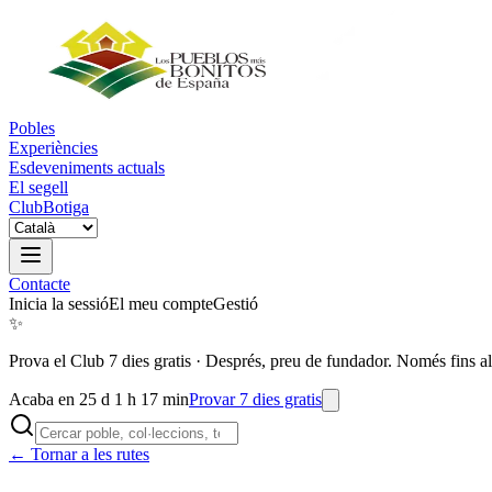
Pobles
Experiències
Esdeveniments actuals
El segell
Club
Botiga
Contacte
Inicia la sessió
El meu compte
Gestió
✨
Prova el Club 7 dies gratis
·
Després, preu de fundador. Només fins al
Acaba en 25 d 1 h 17 min
Provar 7 dies gratis
← Tornar a les rutes