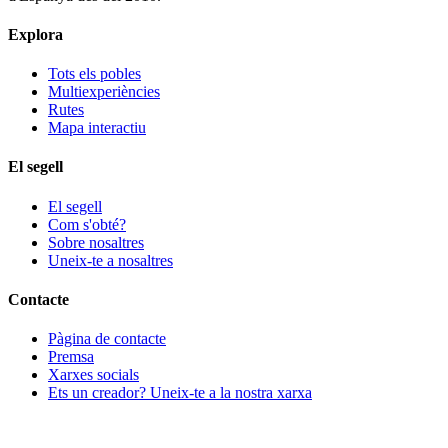
Explora
Tots els pobles
Multiexperiències
Rutes
Mapa interactiu
El segell
El segell
Com s'obté?
Sobre nosaltres
Uneix-te a nosaltres
Contacte
Pàgina de contacte
Premsa
Xarxes socials
Ets un creador? Uneix-te a la nostra xarxa