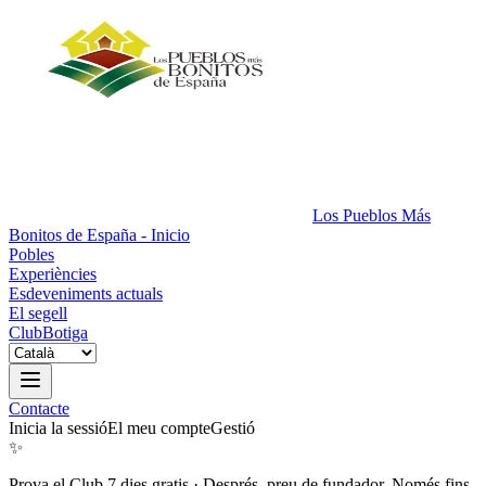
Los Pueblos Más
Bonitos de España - Inicio
Pobles
Experiències
Esdeveniments actuals
El segell
Club
Botiga
Contacte
Inicia la sessió
El meu compte
Gestió
✨
Prova el Club 7 dies gratis
·
Després, preu de fundador. Només fins