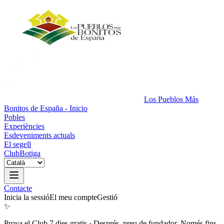
Los Pueblos Más
Bonitos de España - Inicio
Pobles
Experiències
Esdeveniments actuals
El segell
Club
Botiga
Contacte
Inicia la sessió
El meu compte
Gestió
✨
Prova el Club 7 dies gratis
·
Després, preu de fundador. Només fins