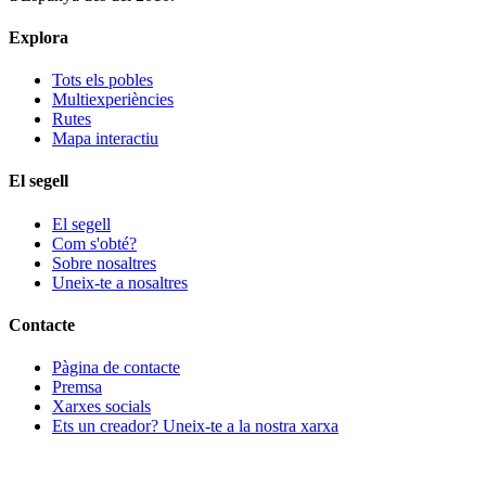
Explora
Tots els pobles
Multiexperiències
Rutes
Mapa interactiu
El segell
El segell
Com s'obté?
Sobre nosaltres
Uneix-te a nosaltres
Contacte
Pàgina de contacte
Premsa
Xarxes socials
Ets un creador? Uneix-te a la nostra xarxa