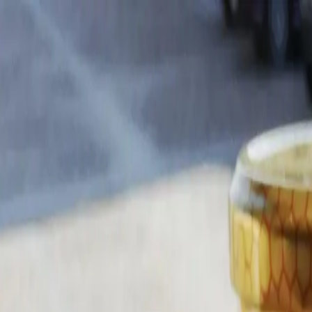
Pobles
Experiències
Esdeveniments actuals
El segell
Club
Botiga
Contacte
Inicia la sessió
El meu compte
Gestió
✨
Prova el Club 7 dies gratis
·
Després, preu de fundador. Només fins al
Acaba en 23 d 14 h 11 min
Provar 7 dies gratis
Gastronomia
·
Hita