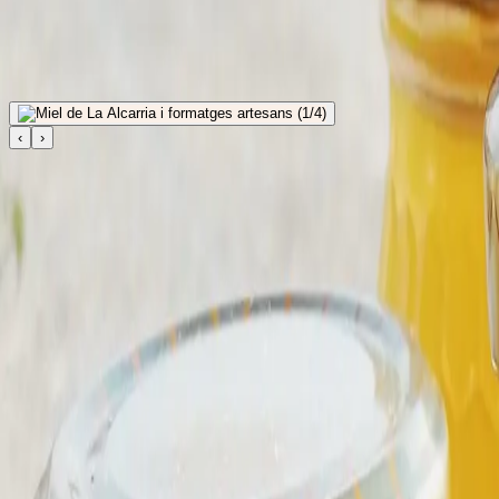
Miel de La Alcarria i formatges
Pueblos
/
Hita
/
Gastronomia
/
Miel de La Alcarria i formatges artesans
‹
›
← Ver toda la
gastronomia
en
Hita
Los Pueblos Más Bonitos de España - 
Associació dedicada a preservar i promoure el patrimoni rural d'Espa
Explora
Tots els pobles
Multiexperiències
Rutes
Mapa interactiu