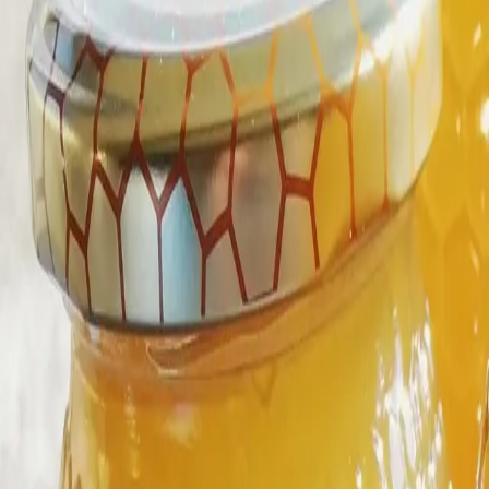
El segell
El segell
Com s'obté?
Sobre nosaltres
Uneix-te a nosaltres
Contacte
Pàgina de contacte
Premsa
Xarxes socials
Ets un creador? Uneix-te a la nostra xarxa