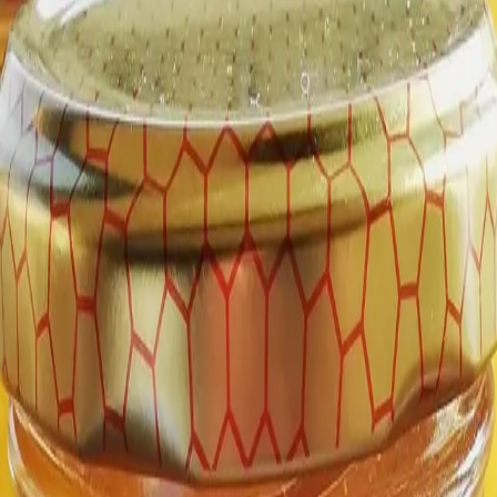
 artesans
Inicio
nya des del 2010.