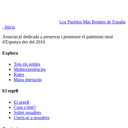
Los Pueblos Más Bonitos de España
- Inicio
Associació dedicada a preservar i promoure el patrimoni rural
d'Espanya des del 2010.
Explora
Tots els pobles
Multiexperiències
Rutes
Mapa interactiu
El segell
El segell
Com s'obté?
Sobre nosaltres
Uneix-te a nosaltres