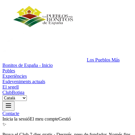
Los Pueblos Más
Bonitos de España - Inicio
Pobles
Experiències
Esdeveniments actuals
El segell
Club
Botiga
Contacte
Inicia la sessió
El meu compte
Gestió
✨
Prova el Club 7 dies gratis
·
Després, preu de fundador. Només fins