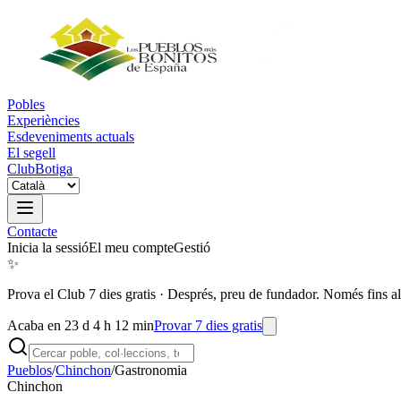
Pobles
Experiències
Esdeveniments actuals
El segell
Club
Botiga
Contacte
Inicia la sessió
El meu compte
Gestió
✨
Prova el Club 7 dies gratis
·
Després, preu de fundador. Només fins al
Acaba en 23 d 4 h 12 min
Provar 7 dies gratis
Pueblos
/
Chinchon
/
Gastronomia
Chinchon