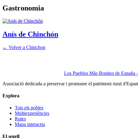
Gastronomia
Anís de Chinchón
← Volver a
Chinchon
Los Pueblos Más Bonitos de España - 
Associació dedicada a preservar i promoure el patrimoni rural d'Espa
Explora
Tots els pobles
Multiexperiències
Rutes
Mapa interactiu
El segell