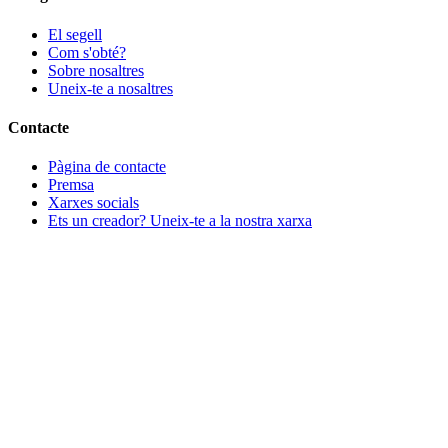
El segell
Com s'obté?
Sobre nosaltres
Uneix-te a nosaltres
Contacte
Pàgina de contacte
Premsa
Xarxes socials
Ets un creador? Uneix-te a la nostra xarxa