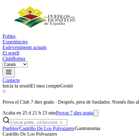
Pobles
Experiències
Esdeveniments actuals
El segell
Club
Botiga
Contacte
Inicia la sessió
El meu compte
Gestió
✨
Prova el Club 7 dies gratis
·
Després, preu de fundador. Només fins al
Acaba en 25 d 21 h 23 min
Provar 7 dies gratis
Pueblos
/
Castrillo De Los Polvazares
/
Gastronomia
Castrillo De Los Polvazares