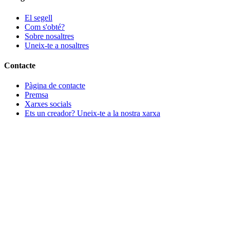
El segell
Com s'obté?
Sobre nosaltres
Uneix-te a nosaltres
Contacte
Pàgina de contacte
Premsa
Xarxes socials
Ets un creador? Uneix-te a la nostra xarxa