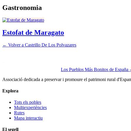
Gastronomia
Estofat de Maragato
← Volver a
Castrillo De Los Polvazares
Los Pueblos Más Bonitos de España - 
Associació dedicada a preservar i promoure el patrimoni rural d'Espa
Explora
Tots els pobles
Multiexperiències
Rutes
Mapa interactiu
El segell