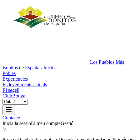
Los Pueblos Más
Bonitos de España - Inicio
Pobles
Experiències
Esdeveniments actuals
El segell
Club
Botiga
Contacte
Inicia la sessió
El meu compte
Gestió
✨
Prova el Club 7 dies gratis
·
Després, preu de fundador. Només fins