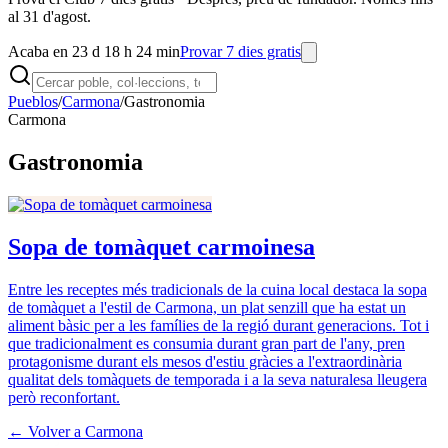
al 31 d'agost.
Acaba en 23 d 18 h 24 min
Provar 7 dies gratis
Pueblos
/
Carmona
/
Gastronomia
Carmona
Gastronomia
Sopa de tomàquet carmoinesa
Entre les receptes més tradicionals de la cuina local destaca la sopa
de tomàquet a l'estil de Carmona, un plat senzill que ha estat un
aliment bàsic per a les famílies de la regió durant generacions. Tot i
que tradicionalment es consumia durant gran part de l'any, pren
protagonisme durant els mesos d'estiu gràcies a l'extraordinària
qualitat dels tomàquets de temporada i a la seva naturalesa lleugera
però reconfortant.
← Volver a
Carmona