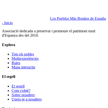
Los Pueblos Más Bonitos de España
- Inicio
Associació dedicada a preservar i promoure el patrimoni rural
d'Espanya des del 2010.
Explora
Tots els pobles
Multiexperiències
Rutes
Mapa interactiu
El segell
El segell
Com s'obté?
Sobre nosaltres
Uneix-te a nosaltres