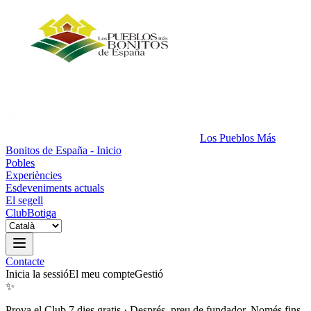
Los Pueblos Más
Bonitos de España - Inicio
Pobles
Experiències
Esdeveniments actuals
El segell
Club
Botiga
Contacte
Inicia la sessió
El meu compte
Gestió
✨
Prova el Club 7 dies gratis
·
Després, preu de fundador. Només fins