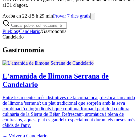
al 31 d'agost.
Acaba en 22 d 5 h 29 min
Provar 7 dies gratis
Pueblos
/
Candelario
/
Gastronomia
Candelario
Gastronomia
L'amanida de llimona Serrana de
Candelario
Entre les receptes més distintives de la cuina local, destaca l'amanida
de llimona 'serrana': un plat tradicional que sorprèn amb la seva
combinació d'ingredients i que continua formant part de la cultura
culinària de la Sierra de Béjar. Refrescant, aromàtica i plena de
contrastos, aquest plat es gaudeix especialment durant els mesos més
càlids de l'any.
← Volver a
Candelario