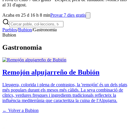
al 31 d'agost.
Acaba en 25 d 16 h 8 min
Provar 7 dies gratis
Pueblos
/
Bubion
/
Gastronomia
Bubion
Gastronomia
Remojón alpujarreño de Bubión
Lleugera, colorida i plena de contrastos, la 'remojón' és un dels plats
més populars durant els mesos més càlids. La seva combinació de
cítrics, verdures fresques i ingredients tradicionals reflecteix la
influència mediterrània que caracteritza la cuina de l'Alpujarra.
← Volver a
Bubion