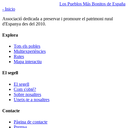
Los Pueblos Más Bonitos de España
- Inicio
Associació dedicada a preservar i promoure el patrimoni rural
d'Espanya des del 2010.
Explora
Tots els pobles
Multiexperiències
Rutes
Mapa interactiu
El segell
El segell
Com s'obté?
Sobre nosaltres
Uneix-te a nosaltres
Contacte
Pàgina de contacte
Premsa