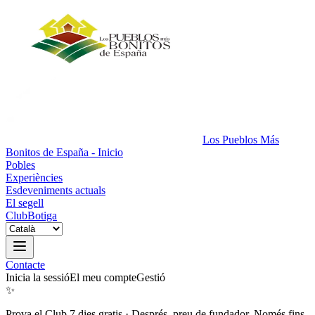
Los Pueblos Más
Bonitos de España - Inicio
Pobles
Experiències
Esdeveniments actuals
El segell
Club
Botiga
Contacte
Inicia la sessió
El meu compte
Gestió
✨
Prova el Club 7 dies gratis
·
Després, preu de fundador. Només fins