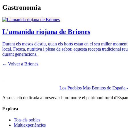
Gastronomia
L'amanida riojana de Briones
Durant els mesos d'estiu, quan els horts estan en el seu millor moment 
local. Fresca, nutritiva i plena de sabor, aquesta recepta tradicional re
durant generacions.
← Volver a
Briones
Los Pueblos Más Bonitos de España - 
Associació dedicada a preservar i promoure el patrimoni rural d'Espa
Explora
Tots els pobles
Multiexperiències