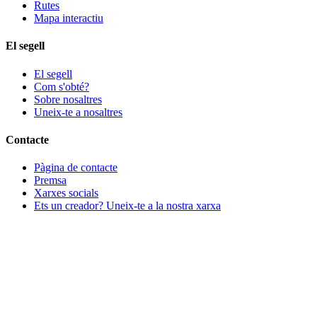
Rutes
Mapa interactiu
El segell
El segell
Com s'obté?
Sobre nosaltres
Uneix-te a nosaltres
Contacte
Pàgina de contacte
Premsa
Xarxes socials
Ets un creador? Uneix-te a la nostra xarxa