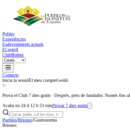
Pobles
Experiències
Esdeveniments actuals
El segell
Club
Botiga
Contacte
Inicia la sessió
El meu compte
Gestió
✨
Prova el Club 7 dies gratis
·
Després, preu de fundador. Només fins al
Acaba en 24 d 12 h 53 min
Provar 7 dies gratis
Pueblos
/
Briones
/
Gastronomia
Briones