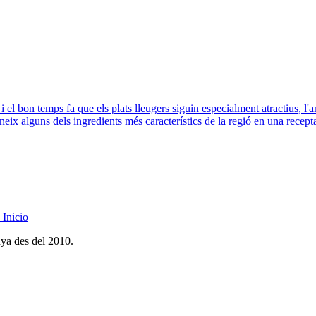
i el bon temps fa que els plats lleugers siguin especialment atractius, l'
uneix alguns dels ingredients més característics de la regió en una recepta
Inicio
nya des del 2010.