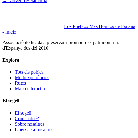
← Volver a
Betancuria
Los Pueblos Más Bonitos de España
- Inicio
Associació dedicada a preservar i promoure el patrimoni rural
d'Espanya des del 2010.
Explora
Tots els pobles
Multiexperiències
Rutes
Mapa interactiu
El segell
El segell
Com s'obté?
Sobre nosaltres
Uneix-te a nosaltres