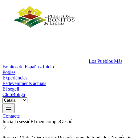
Los Pueblos Más
Bonitos de España - Inicio
Pobles
Experiències
Esdeveniments actuals
El segell
Club
Botiga
Contacte
Inicia la sessió
El meu compte
Gestió
✨
Prova el Club 7 dies gratis
·
Després, preu de fundador. Només fins