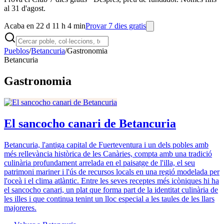
al 31 d'agost.
Acaba en 22 d 11 h 4 min
Provar 7 dies gratis
Pueblos
/
Betancuria
/
Gastronomia
Betancuria
Gastronomia
El sancocho canari de Betancuria
Betancuria, l'antiga capital de Fuerteventura i un dels pobles amb
més rellevància històrica de les Canàries, compta amb una tradició
culinària profundament arrelada en el paisatge de l'illa, el seu
patrimoni mariner i l'ús de recursos locals en una regió modelada per
l'oceà i el clima atlàntic. Entre les seves receptes més icòniques hi ha
el sancocho canari, un plat que forma part de la identitat culinària de
les illes i que continua tenint un lloc especial a les taules de les llars
majoreres.