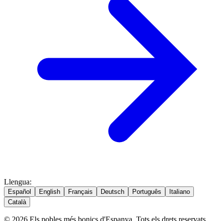
Llengua
:
Español
English
Français
Deutsch
Português
Italiano
Català
© 2026 Els pobles més bonics d'Espanya. Tots els drets reservats.