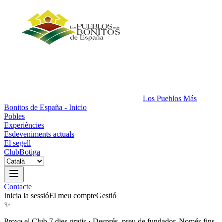
Los Pueblos Más
Bonitos de España - Inicio
Pobles
Experiències
Esdeveniments actuals
El segell
Club
Botiga
Contacte
Inicia la sessió
El meu compte
Gestió
✨
Prova el Club 7 dies gratis
·
Després, preu de fundador. Només fins