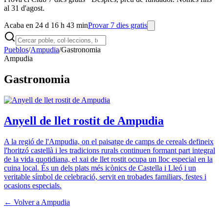
al 31 d'agost.
Acaba en 24 d 16 h 43 min
Provar 7 dies gratis
Pueblos
/
Ampudia
/
Gastronomia
Ampudia
Gastronomia
Anyell de llet rostit de Ampudia
A la regió de l'Ampudia, on el paisatge de camps de cereals defineix
l'horitzó castellà i les tradicions rurals continuen formant part integral
de la vida quotidiana, el xai de llet rostit ocupa un lloc especial en la
cuina local. És un dels plats més icònics de Castella i Lleó i un
veritable símbol de celebració, servit en trobades familiars, festes i
ocasions especials.
← Volver a
Ampudia