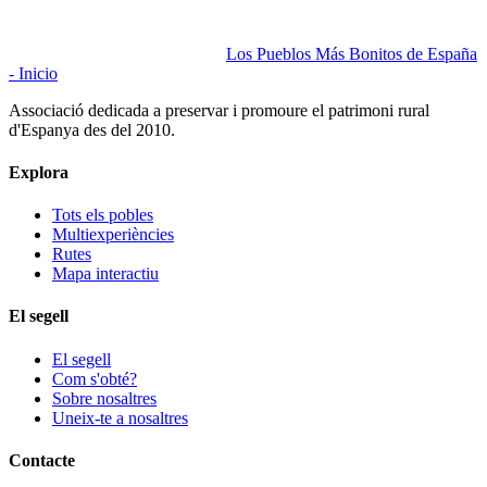
Los Pueblos Más Bonitos de España
- Inicio
Associació dedicada a preservar i promoure el patrimoni rural
d'Espanya des del 2010.
Explora
Tots els pobles
Multiexperiències
Rutes
Mapa interactiu
El segell
El segell
Com s'obté?
Sobre nosaltres
Uneix-te a nosaltres
Contacte