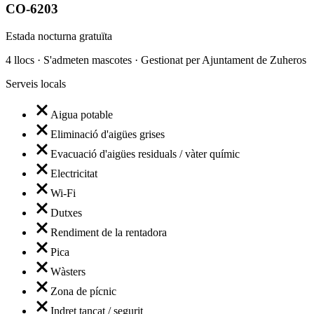
CO-6203
Estada nocturna gratuïta
4 llocs · S'admeten mascotes · Gestionat per Ajuntament de Zuheros
Serveis locals
Aigua potable
Eliminació d'aigües grises
Evacuació d'aigües residuals / vàter químic
Electricitat
Wi-Fi
Dutxes
Rendiment de la rentadora
Pica
Wàsters
Zona de pícnic
Indret tancat / segurit