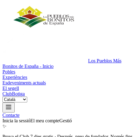
Los Pueblos Más
Bonitos de España - Inicio
Pobles
Experiències
Esdeveniments actuals
El segell
Club
Botiga
Contacte
Inicia la sessió
El meu compte
Gestió
✨
Prova el Club 7 dies gratis
·
Després, preu de fundador. Només fins