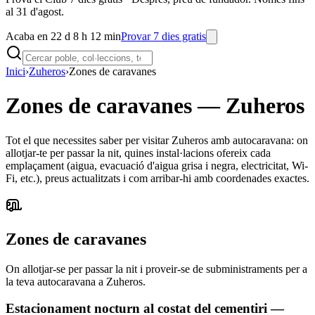
al 31 d'agost.
Acaba en 22 d 8 h 12 min
Provar 7 dies gratis
Inici
›
Zuheros
›
Zones de caravanes
Zones de caravanes
—
Zuheros
Tot el que necessites saber per visitar Zuheros amb autocaravana: on
allotjar-te per passar la nit, quines instal·lacions ofereix cada
emplaçament (aigua, evacuació d'aigua grisa i negra, electricitat, Wi-
Fi, etc.), preus actualitzats i com arribar-hi amb coordenades exactes.
Zones de caravanes
On allotjar-se per passar la nit i proveir-se de subministraments per a
la teva autocaravana a Zuheros.
Estacionament nocturn al costat del cementiri —