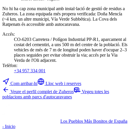
No hi ha cap zona municipal amb instal·lació de gestió de residus a
Zuheros. La zona equipada més propera verificada: Doña Mencía
(~4 km, un altre municipi, Vía Verde Subbética). La Cova dels
Ratpenats és accessible amb autocaravana.
Accés
:
CO-6203 Carretera / Polígon Industrial PP-R1, aparcament al
costat del cementiri, a uns 500 m del centre de la població. Els
vehicles de més de 7 m de longitud poden haver d'ocupar 2–3
places seguides per evitar obstruir la via; accés per la Via
Verda de l'Oli adjacent.
Telèfon
:
+34 957 334 001
Com arribar-hi
Lloc web i reserves
Veure el perfil complet de Zuheros
Vegeu totes les
poblacions amb parcs d'autocaravanes
Los Pueblos Más Bonitos de España
- Inicio