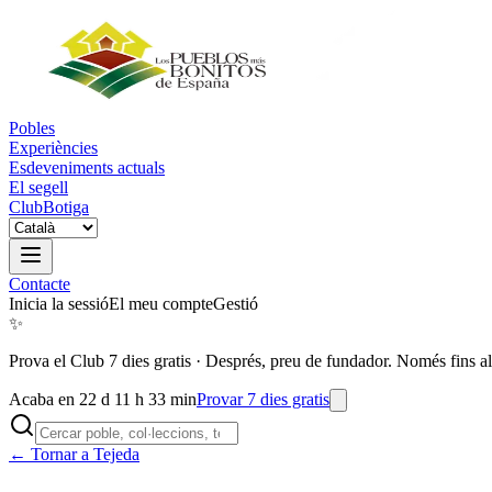
Pobles
Experiències
Esdeveniments actuals
El segell
Club
Botiga
Contacte
Inicia la sessió
El meu compte
Gestió
✨
Prova el Club 7 dies gratis
·
Després, preu de fundador. Només fins al
Acaba en 22 d 11 h 33 min
Provar 7 dies gratis
← Tornar a Tejeda