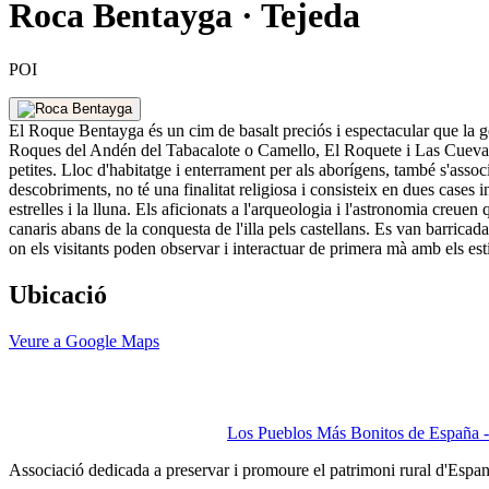
Roca Bentayga · Tejeda
POI
El Roque Bentayga és un cim de basalt preciós i espectacular que la g
Roques del Andén del Tabacalote o Camello, El Roquete i Las Cuevas de
petites. Lloc d'habitatge i enterrament per als aborígens, també s'assoc
descobriments, no té una finalitat religiosa i consisteix en dues cases
estrelles i la lluna. Els aficionats a l'arqueologia i l'astronomia creue
canaris abans de la conquesta de l'illa pels castellans. Es van barricad
on els visitants poden observar i interactuar de primera mà amb els esti
Ubicació
Veure a Google Maps
Los Pueblos Más Bonitos de España - 
Associació dedicada a preservar i promoure el patrimoni rural d'Espa