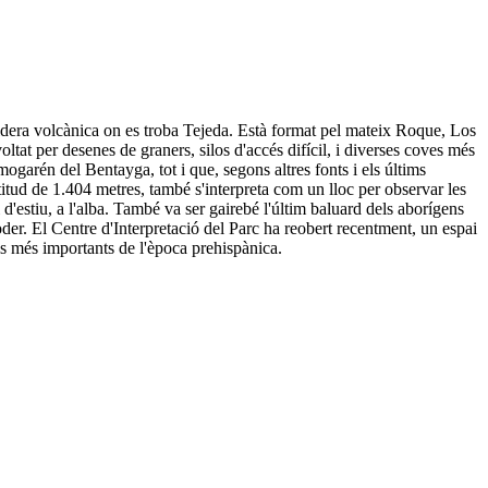
ldera volcànica on es troba Tejeda. Està format pel mateix Roque, Los
t per desenes de graners, silos d'accés difícil, i diverses coves més
mogarén del Bentayga, tot i que, segons altres fonts i els últims
titud de 1.404 metres, també s'interpreta com un lloc per observar les
i d'estiu, a l'alba. També va ser gairebé l'últim baluard dels aborígens
poder. El Centre d'Interpretació del Parc ha reobert recentment, un espai
als més importants de l'època prehispànica.