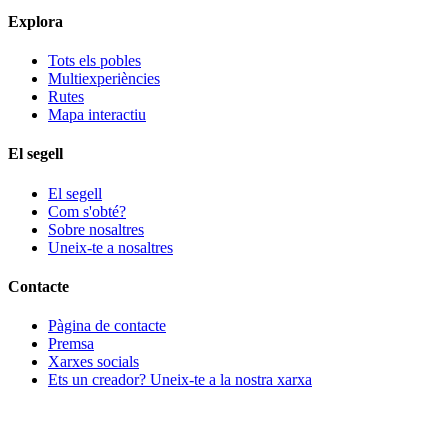
Explora
Tots els pobles
Multiexperiències
Rutes
Mapa interactiu
El segell
El segell
Com s'obté?
Sobre nosaltres
Uneix-te a nosaltres
Contacte
Pàgina de contacte
Premsa
Xarxes socials
Ets un creador? Uneix-te a la nostra xarxa