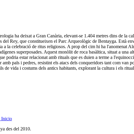
eologia ha deixat a Gran Canària, elevant-se 1.404 metres dins de la ca
l Rey, que constitueixen el Parc Arqueològic de Bentayga. Està envolta
ia a la celebració de ritus religiosos. A prop del cim hi ha l'anomenat Al
 indígenes superposades. Aquest monòlit de roca basàltica, situat a una al
n que podria estar relacionat amb rituals que es duien a terme a l'equinocc
ar amb pals i pedres, resistint els atacs dels conqueridors tant com van 
ls de vida i costums dels antics habitants, explorant la cultura i els ritu
Inicio
nya des del 2010.