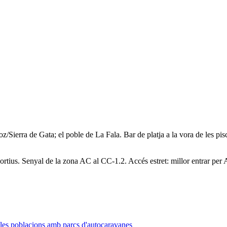
Sierra de Gata; el poble de La Fala. Bar de platja a la vora de les pisci
sportius. Senyal de la zona AC al CC-1.2. Accés estret: millor entrar per
 les poblacions amb parcs d'autocaravanes