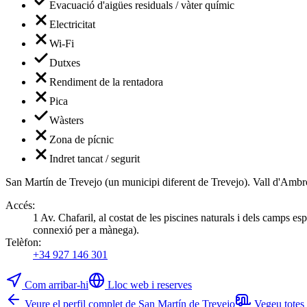
Evacuació d'aigües residuals / vàter químic
Electricitat
Wi-Fi
Dutxes
Rendiment de la rentadora
Pica
Wàsters
Zona de pícnic
Indret tancat / segurit
San Martín de Trevejo (un municipi diferent de Trevejo). Vall d'Ambroz/
Accés
:
1 Av. Chafaril, al costat de les piscines naturals i dels camps e
connexió per a mànega).
Telèfon
:
+34 927 146 301
Com arribar-hi
Lloc web i reserves
Veure el perfil complet de San Martín de Trevejo
Vegeu totes