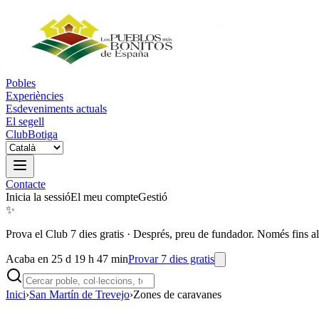
Pobles
Experiències
Esdeveniments actuals
El segell
Club
Botiga
Contacte
Inicia la sessió
El meu compte
Gestió
✨
Prova el Club 7 dies gratis
·
Després, preu de fundador. Només fins al
Acaba en 25 d 19 h 47 min
Provar 7 dies gratis
Inici
›
San Martín de Trevejo
›
Zones de caravanes