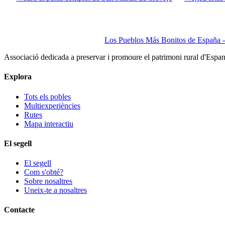
Los Pueblos Más Bonitos de España - 
Associació dedicada a preservar i promoure el patrimoni rural d'Espa
Explora
Tots els pobles
Multiexperiències
Rutes
Mapa interactiu
El segell
El segell
Com s'obté?
Sobre nosaltres
Uneix-te a nosaltres
Contacte