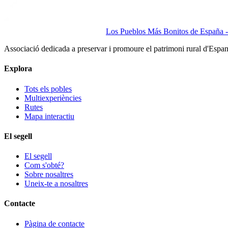
Los Pueblos Más Bonitos de España - 
Associació dedicada a preservar i promoure el patrimoni rural d'Espa
Explora
Tots els pobles
Multiexperiències
Rutes
Mapa interactiu
El segell
El segell
Com s'obté?
Sobre nosaltres
Uneix-te a nosaltres
Contacte
Pàgina de contacte