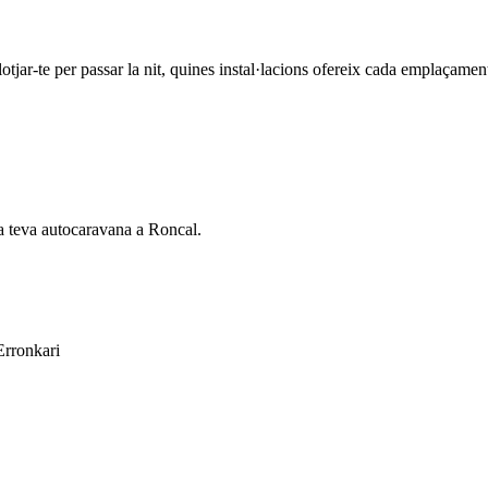
tjar-te per passar la nit, quines instal·lacions ofereix cada emplaçament (
 la teva autocaravana a Roncal.
Erronkari