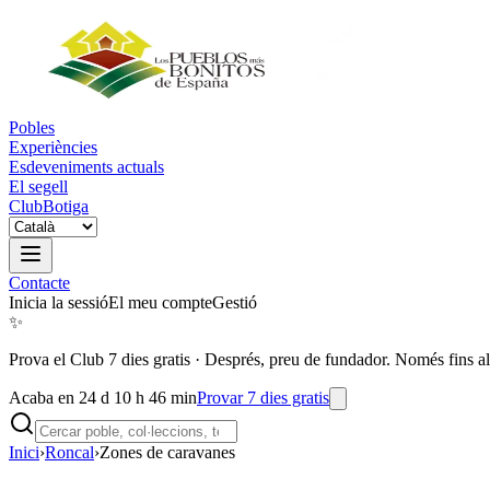
Pobles
Experiències
Esdeveniments actuals
El segell
Club
Botiga
Contacte
Inicia la sessió
El meu compte
Gestió
✨
Prova el Club 7 dies gratis
·
Després, preu de fundador. Només fins al
Acaba en 24 d 10 h 46 min
Provar 7 dies gratis
Inici
›
Roncal
›
Zones de caravanes