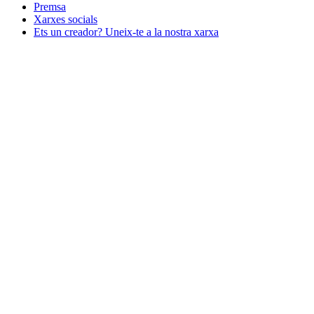
Premsa
Xarxes socials
Ets un creador? Uneix-te a la nostra xarxa