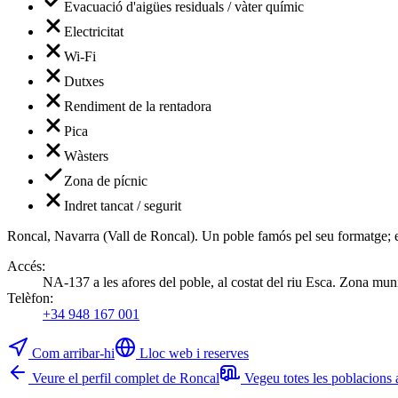
Evacuació d'aigües residuals / vàter químic
Electricitat
Wi-Fi
Dutxes
Rendiment de la rentadora
Pica
Wàsters
Zona de pícnic
Indret tancat / segurit
Roncal, Navarra (Vall de Roncal). Un poble famós pel seu formatge; el
Accés
:
NA-137 a les afores del poble, al costat del riu Esca. Zona muni
Telèfon
:
+34 948 167 001
Com arribar-hi
Lloc web i reserves
Veure el perfil complet de Roncal
Vegeu totes les poblacions