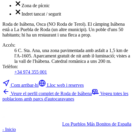
Zona de pícnic
Indret tancat / segurit
Roda de Isábena, Osca (NO Roda de Terol). El càmping Isábena
està a La Puebla de Roda (un altre municipi). Un poble d'uns 50
habitants; hi ha un restaurant i una fleca a prop.
Accés
:
6 C. Sta. Ana, una zona pavimentada amb asfalt a 1,5 km de
l'A-1605. Aparcament gratuït de nit amb il·luminació; vistes a
la vall de l'Isàbena. Catedral romànica a uns 200 m.
Telèfon
:
+34 974 355 001
Com arribar-hi
Lloc web i reserves
Veure el perfil complet de Roda de Isábena
Vegeu totes les
poblacions amb parcs d'autocaravanes
Los Pueblos Más Bonitos de España
- Inicio