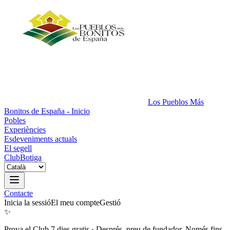
Los Pueblos Más
Bonitos de España - Inicio
Pobles
Experiències
Esdeveniments actuals
El segell
Club
Botiga
Contacte
Inicia la sessió
El meu compte
Gestió
✨
Prova el Club 7 dies gratis
·
Després, preu de fundador. Només fins