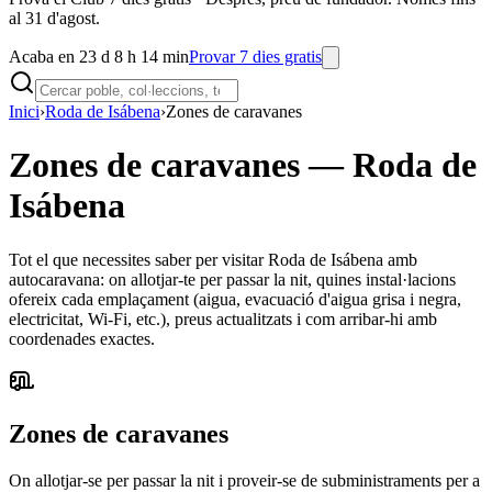
al 31 d'agost.
Acaba en 23 d 8 h 14 min
Provar 7 dies gratis
Inici
›
Roda de Isábena
›
Zones de caravanes
Zones de caravanes
—
Roda de
Isábena
Tot el que necessites saber per visitar Roda de Isábena amb
autocaravana: on allotjar-te per passar la nit, quines instal·lacions
ofereix cada emplaçament (aigua, evacuació d'aigua grisa i negra,
electricitat, Wi-Fi, etc.), preus actualitzats i com arribar-hi amb
coordenades exactes.
Zones de caravanes
On allotjar-se per passar la nit i proveir-se de subministraments per a