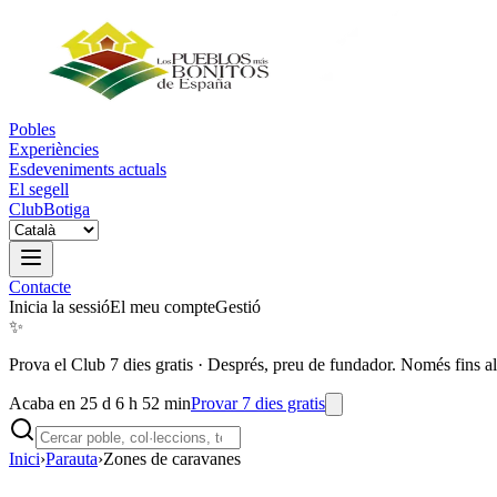
Pobles
Experiències
Esdeveniments actuals
El segell
Club
Botiga
Contacte
Inicia la sessió
El meu compte
Gestió
✨
Prova el Club 7 dies gratis
·
Després, preu de fundador. Només fins al
Acaba en 25 d 6 h 52 min
Provar 7 dies gratis
Inici
›
Parauta
›
Zones de caravanes