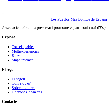
Los Pueblos Más Bonitos de España - 
Associació dedicada a preservar i promoure el patrimoni rural d'Espa
Explora
Tots els pobles
Multiexperiències
Rutes
Mapa interactiu
El segell
El segell
Com s'obté?
Sobre nosaltres
Uneix-te a nosaltres
Contacte