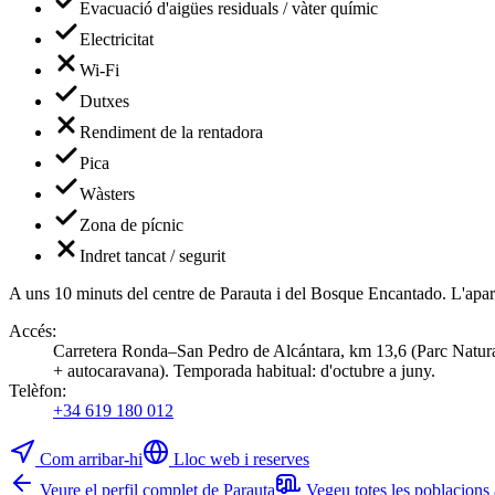
Evacuació d'aigües residuals / vàter químic
Electricitat
Wi-Fi
Dutxes
Rendiment de la rentadora
Pica
Wàsters
Zona de pícnic
Indret tancat / segurit
A uns 10 minuts del centre de Parauta i del Bosque Encantado. L'aparc
Accés
:
Carretera Ronda–San Pedro de Alcántara, km 13,6 (Parc Natural 
+ autocaravana). Temporada habitual: d'octubre a juny.
Telèfon
:
+34 619 180 012
Com arribar-hi
Lloc web i reserves
Veure el perfil complet de Parauta
Vegeu totes les poblacions