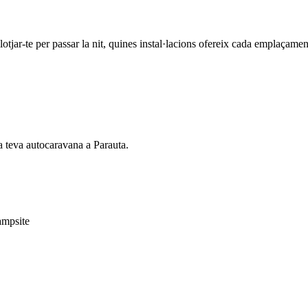
tjar-te per passar la nit, quines instal·lacions ofereix cada emplaçament 
la teva autocaravana a Parauta.
ampsite