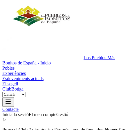
Los Pueblos Más
Bonitos de España - Inicio
Pobles
Experiències
Esdeveniments actuals
El segell
Club
Botiga
Contacte
Inicia la sessió
El meu compte
Gestió
✨
Prova el Club 7 dies gratis
·
Després, preu de fundador. Només fins