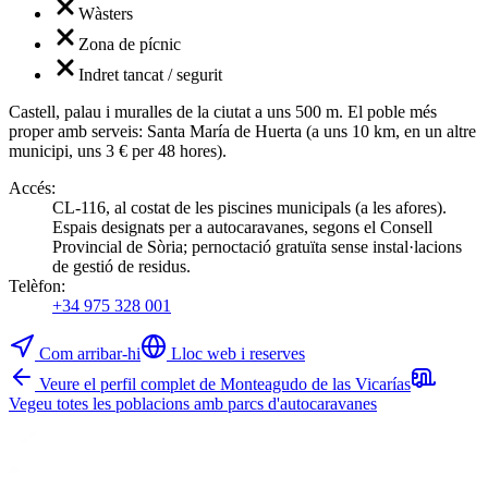
Wàsters
Zona de pícnic
Indret tancat / segurit
Castell, palau i muralles de la ciutat a uns 500 m. El poble més
proper amb serveis: Santa María de Huerta (a uns 10 km, en un altre
municipi, uns 3 € per 48 hores).
Accés
:
CL-116, al costat de les piscines municipals (a les afores).
Espais designats per a autocaravanes, segons el Consell
Provincial de Sòria; pernoctació gratuïta sense instal·lacions
de gestió de residus.
Telèfon
:
+34 975 328 001
Com arribar-hi
Lloc web i reserves
Veure el perfil complet de Monteagudo de las Vicarías
Vegeu totes les poblacions amb parcs d'autocaravanes