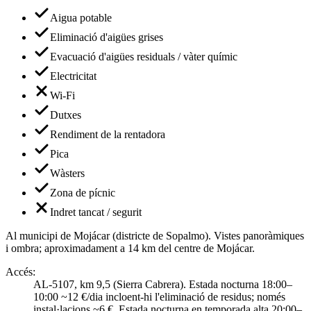
Aigua potable
Eliminació d'aigües grises
Evacuació d'aigües residuals / vàter químic
Electricitat
Wi-Fi
Dutxes
Rendiment de la rentadora
Pica
Wàsters
Zona de pícnic
Indret tancat / segurit
Al municipi de Mojácar (districte de Sopalmo). Vistes panoràmiques
i ombra; aproximadament a 14 km del centre de Mojácar.
Accés
:
AL-5107, km 9,5 (Sierra Cabrera). Estada nocturna 18:00–
10:00 ~12 €/dia incloent-hi l'eliminació de residus; només
instal·lacions ~6 €. Estada nocturna en temporada alta 20:00–