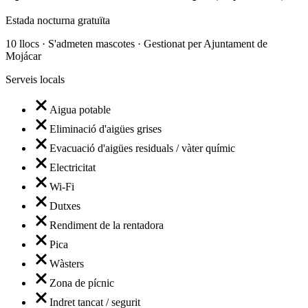
Estada nocturna gratuïta
10 llocs · S'admeten mascotes · Gestionat per Ajuntament de
Mojácar
Serveis locals
Aigua potable
Eliminació d'aigües grises
Evacuació d'aigües residuals / vàter químic
Electricitat
Wi-Fi
Dutxes
Rendiment de la rentadora
Pica
Wàsters
Zona de pícnic
Indret tancat / segurit