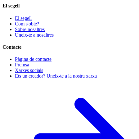
El segell
El segell
Com s'obté?
Sobre nosaltres
Uneix-te a nosaltres
Contacte
Pàgina de contacte
Premsa
Xarxes socials
Ets un creador? Uneix-te a la nostra xarxa