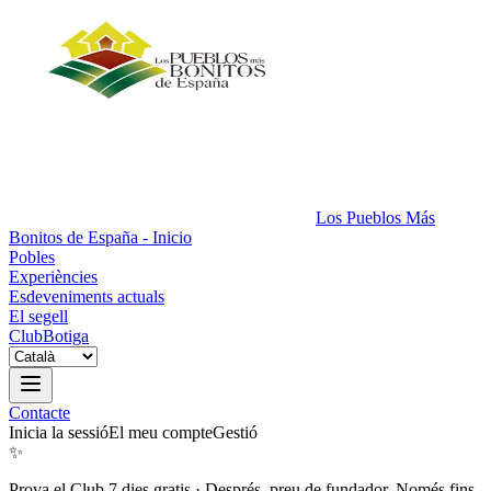
Los Pueblos Más
Bonitos de España - Inicio
Pobles
Experiències
Esdeveniments actuals
El segell
Club
Botiga
Contacte
Inicia la sessió
El meu compte
Gestió
✨
Prova el Club 7 dies gratis
·
Després, preu de fundador. Només fins