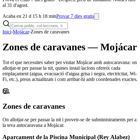
al 31 d'agost.
Acaba en 21 d 15 h 18 min
Provar 7 dies gratis
Inici
›
Mojácar
›
Zones de caravanes
Zones de caravanes
—
Mojácar
Tot el que necessites saber per visitar Mojácar amb autocaravana: on
allotjar-te per passar la nit, quines instal·lacions ofereix cada
emplaçament (aigua, evacuació d'aigua grisa i negra, electricitat, Wi-
Fi, etc.), preus actualitzats i com arribar-hi amb coordenades exactes.
Zones de caravanes
On allotjar-se per passar la nit i proveir-se de subministraments per a
la teva autocaravana a Mojácar.
Aparcament de la Piscina Municipal (Rey Alabez)