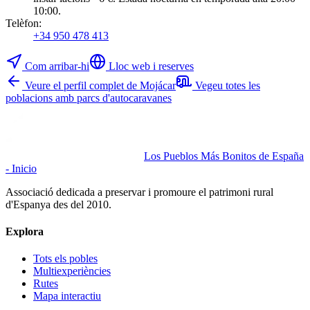
10:00.
Telèfon
:
+34 950 478 413
Com arribar-hi
Lloc web i reserves
Veure el perfil complet de Mojácar
Vegeu totes les
poblacions amb parcs d'autocaravanes
Los Pueblos Más Bonitos de España
- Inicio
Associació dedicada a preservar i promoure el patrimoni rural
d'Espanya des del 2010.
Explora
Tots els pobles
Multiexperiències
Rutes
Mapa interactiu