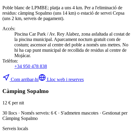
Poble blanc de LPMBE; platja a uns 4 km. Per a l'eliminació de
residus: càmping Sopalmo (uns 14 km) o estació de servei Cepsa
(uns 2 km, serveis de pagament).
Accés
:
Piscina Car Park / Av. Rey Alabez, zona asfaltada al costat de
la piscina municipal. Aparcament nocturn gratuït com de
costum; ascensor al centre del poble a només uns metres. No
hi ha cap punt municipal de recollida de residus al centre de
Mojácar.
Telèfon
:
+34 950 478 838
Com arribar-hi
Lloc web i reserves
Càmping Sopalmo
12 € per nit
30 llocs · Només serveis: 6 € · S'admeten mascotes · Gestionat per
Càmping Sopalmo
Serveis locals