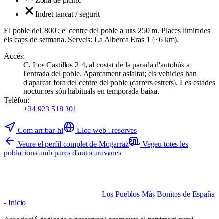
Zona de pícnic
Indret tancat / segurit
El poble del '800'; el centre del poble a uns 250 m. Places limitades
els caps de setmana. Serveis: La Alberca Eras 1 (~6 km).
Accés
:
C. Los Castillos 2-4, al costat de la parada d'autobús a
l'entrada del poble. Aparcament asfaltat; els vehicles han
d'aparcar fora del centre del poble (carrers estrets). Les estades
nocturnes són habituals en temporada baixa.
Telèfon
:
+34 923 518 301
Com arribar-hi
Lloc web i reserves
Veure el perfil complet de Mogarraz
Vegeu totes les
poblacions amb parcs d'autocaravanes
Los Pueblos Más Bonitos de España
- Inicio