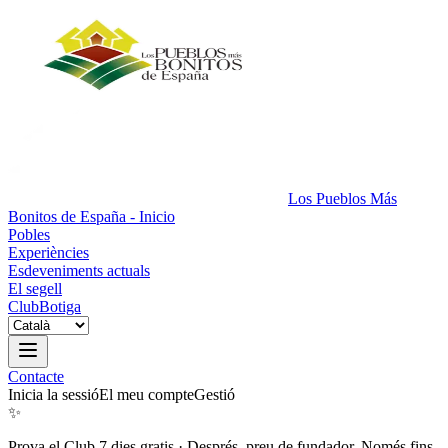
Los Pueblos Más
Bonitos de España - Inicio
Pobles
Experiències
Esdeveniments actuals
El segell
Club
Botiga
Contacte
Inicia la sessió
El meu compte
Gestió
✨
Prova el Club 7 dies gratis
·
Després, preu de fundador. Només fins