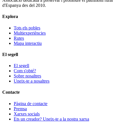
Associació dedicada a preservar i promoure el patrimoni rural
d'Espanya des del 2010.
Explora
Tots els pobles
Multiexperiències
Rutes
Mapa interactiu
El segell
El segell
Com s'obté?
Sobre nosaltres
Uneix-te a nosaltres
Contacte
Pàgina de contacte
Premsa
Xarxes socials
Ets un creador? Uneix-te a la nostra xarxa