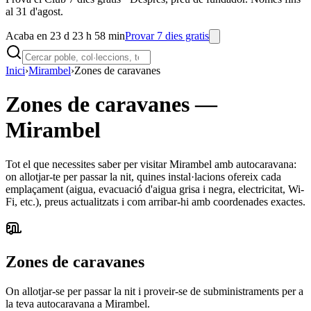
al 31 d'agost.
Acaba en 23 d 23 h 58 min
Provar 7 dies gratis
Inici
›
Mirambel
›
Zones de caravanes
Zones de caravanes
—
Mirambel
Tot el que necessites saber per visitar Mirambel amb autocaravana:
on allotjar-te per passar la nit, quines instal·lacions ofereix cada
emplaçament (aigua, evacuació d'aigua grisa i negra, electricitat, Wi-
Fi, etc.), preus actualitzats i com arribar-hi amb coordenades exactes.
Zones de caravanes
On allotjar-se per passar la nit i proveir-se de subministraments per a
la teva autocaravana a Mirambel.