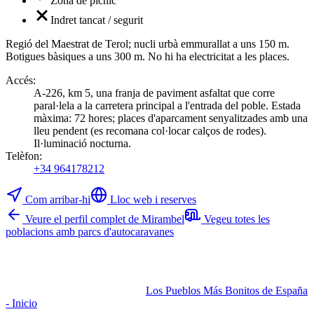
Zona de pícnic
Indret tancat / segurit
Regió del Maestrat de Terol; nucli urbà emmurallat a uns 150 m.
Botigues bàsiques a uns 300 m. No hi ha electricitat a les places.
Accés
:
A-226, km 5, una franja de paviment asfaltat que corre
paral·lela a la carretera principal a l'entrada del poble. Estada
màxima: 72 hores; places d'aparcament senyalitzades amb una
lleu pendent (es recomana col·locar calços de rodes).
Il·luminació nocturna.
Telèfon
:
+34 964178212
Com arribar-hi
Lloc web i reserves
Veure el perfil complet de Mirambel
Vegeu totes les
poblacions amb parcs d'autocaravanes
Los Pueblos Más Bonitos de España
- Inicio