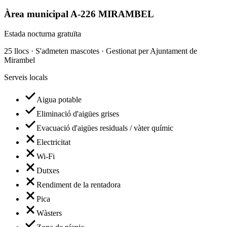
Àrea municipal A-226 MIRAMBEL
Estada nocturna gratuïta
25 llocs · S'admeten mascotes · Gestionat per Ajuntament de
Mirambel
Serveis locals
Aigua potable
Eliminació d'aigües grises
Evacuació d'aigües residuals / vàter químic
Electricitat
Wi-Fi
Dutxes
Rendiment de la rentadora
Pica
Wàsters