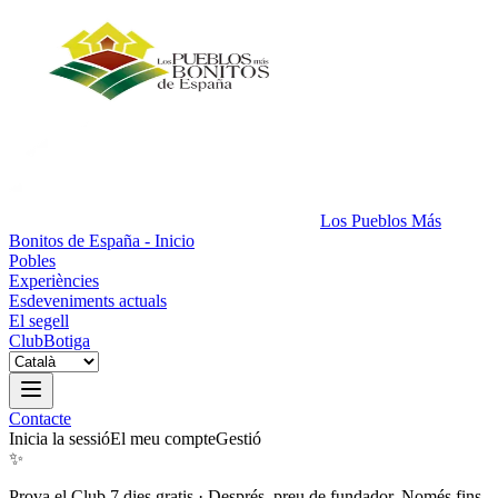
Los Pueblos Más
Bonitos de España - Inicio
Pobles
Experiències
Esdeveniments actuals
El segell
Club
Botiga
Contacte
Inicia la sessió
El meu compte
Gestió
✨
Prova el Club 7 dies gratis
·
Després, preu de fundador. Només fins