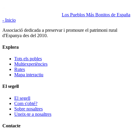
Los Pueblos Más Bonitos de España
- Inicio
Associació dedicada a preservar i promoure el patrimoni rural
d'Espanya des del 2010.
Explora
Tots els pobles
Multiexperiències
Rutes
Mapa interactiu
El segell
El segell
Com s'obté?
Sobre nosaltres
Uneix-te a nosaltres
Contacte