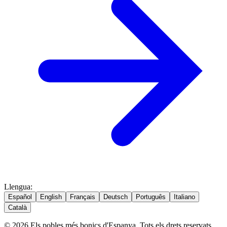
Llengua
:
Español
English
Français
Deutsch
Português
Italiano
Català
© 2026 Els pobles més bonics d'Espanya. Tots els drets reservats.