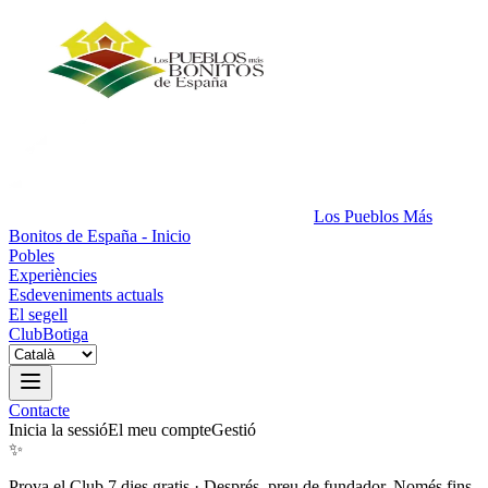
Los Pueblos Más
Bonitos de España - Inicio
Pobles
Experiències
Esdeveniments actuals
El segell
Club
Botiga
Contacte
Inicia la sessió
El meu compte
Gestió
✨
Prova el Club 7 dies gratis
·
Després, preu de fundador. Només fins