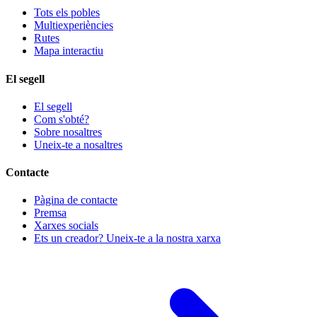
Tots els pobles
Multiexperiències
Rutes
Mapa interactiu
El segell
El segell
Com s'obté?
Sobre nosaltres
Uneix-te a nosaltres
Contacte
Pàgina de contacte
Premsa
Xarxes socials
Ets un creador? Uneix-te a la nostra xarxa