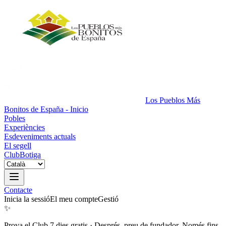
Los Pueblos Más
Bonitos de España - Inicio
Pobles
Experiències
Esdeveniments actuals
El segell
Club
Botiga
Contacte
Inicia la sessió
El meu compte
Gestió
✨
Prova el Club 7 dies gratis
·
Després, preu de fundador. Només fins