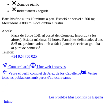
Zona de pícnic
Indret tancat / segurit
Barri històric a uns 10 minuts a peu. Estació de servei a 200 m;
Mercadona a 800 m. Poca ombra a l'estiu.
Accés
:
Plaza de Toros 15B, al costat del Complex Esportiu (a les
afores). Estada màxima: 72 hores. Parcel·les delimitades d'uns
8×5 m, pavimentades amb asfalt i planes; electricitat gratuïta
al punt de connexió.
Telèfon
:
+34 924 750 025
Com arribar-hi
Lloc web i reserves
Veure el perfil complet de Jerez de los Caballeros
Vegeu
totes les poblacions amb parcs d'autocaravanes
Los Pueblos Más Bonitos de España
- Inicio