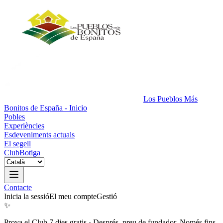
Los Pueblos Más
Bonitos de España - Inicio
Pobles
Experiències
Esdeveniments actuals
El segell
Club
Botiga
Contacte
Inicia la sessió
El meu compte
Gestió
✨
Prova el Club 7 dies gratis
·
Després, preu de fundador. Només fins