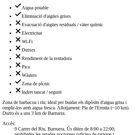
Aigua potable
Eliminació d'aigües grises
Evacuació d'aigües residuals / vàter químic
Electricitat
Wi-Fi
Dutxes
Rendiment de la rentadora
Pica
Wàsters
Zona de pícnic
Indret tancat / segurit
Zona de barbacoa i riu; ideal per buidar els dipòsits d'aigua grisa i
omplir-los amb aigua fresca. Allotjament: Pla de l'Ermita (~10 km).
Durro és a uns 3 km de Barruera.
Accés
:
9 Carrer del Riu, Barruera. Ús diürn de 8:00 a 22:00;
prohibides les estades nocturnes (oficina de turisme i