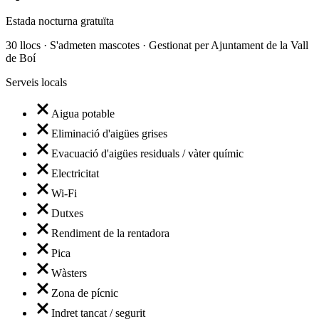
Estada nocturna gratuïta
30 llocs · S'admeten mascotes · Gestionat per Ajuntament de la Vall
de Boí
Serveis locals
Aigua potable
Eliminació d'aigües grises
Evacuació d'aigües residuals / vàter químic
Electricitat
Wi-Fi
Dutxes
Rendiment de la rentadora
Pica
Wàsters
Zona de pícnic
Indret tancat / segurit