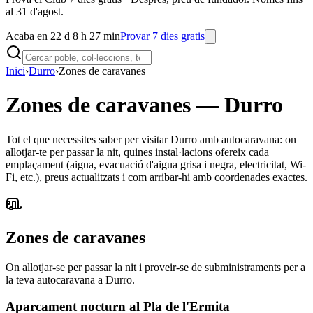
al 31 d'agost.
Acaba en 22 d 8 h 27 min
Provar 7 dies gratis
Inici
›
Durro
›
Zones de caravanes
Zones de caravanes
—
Durro
Tot el que necessites saber per visitar Durro amb autocaravana: on
allotjar-te per passar la nit, quines instal·lacions ofereix cada
emplaçament (aigua, evacuació d'aigua grisa i negra, electricitat, Wi-
Fi, etc.), preus actualitzats i com arribar-hi amb coordenades exactes.
Zones de caravanes
On allotjar-se per passar la nit i proveir-se de subministraments per a
la teva autocaravana a Durro.
Aparcament nocturn al Pla de l'Ermita