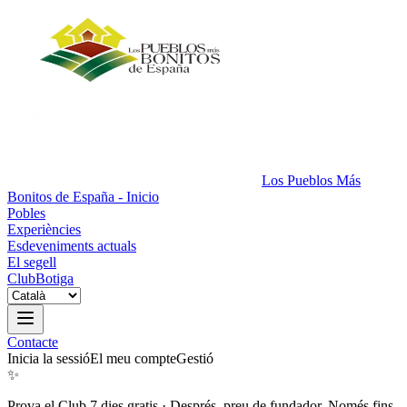
Los Pueblos Más
Bonitos de España - Inicio
Pobles
Experiències
Esdeveniments actuals
El segell
Club
Botiga
Contacte
Inicia la sessió
El meu compte
Gestió
✨
Prova el Club 7 dies gratis
·
Després, preu de fundador. Només fins