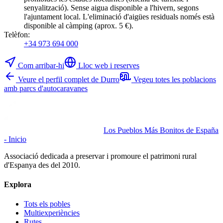
senyalització). Sense aigua disponible a l'hivern, segons
l'ajuntament local. L'eliminació d'aigües residuals només està
disponible al càmping (aprox. 5 €).
Telèfon
:
+34 973 694 000
Com arribar-hi
Lloc web i reserves
Veure el perfil complet de Durro
Vegeu totes les poblacions
amb parcs d'autocaravanes
Los Pueblos Más Bonitos de España
- Inicio
Associació dedicada a preservar i promoure el patrimoni rural
d'Espanya des del 2010.
Explora
Tots els pobles
Multiexperiències
Rutes