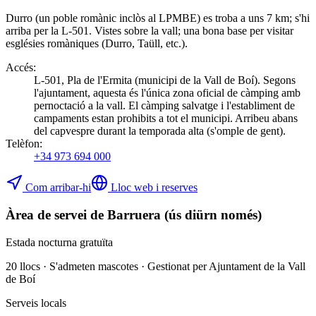
Durro (un poble romànic inclòs al LPMBE) es troba a uns 7 km; s'hi
arriba per la L-501. Vistes sobre la vall; una bona base per visitar
esglésies romàniques (Durro, Taüll, etc.).
Accés
:
L-501, Pla de l'Ermita (municipi de la Vall de Boí). Segons
l'ajuntament, aquesta és l'única zona oficial de càmping amb
pernoctació a la vall. El càmping salvatge i l'establiment de
campaments estan prohibits a tot el municipi. Arribeu abans
del capvespre durant la temporada alta (s'omple de gent).
Telèfon
:
+34 973 694 000
Com arribar-hi
Lloc web i reserves
Àrea de servei de Barruera (ús diürn només)
Estada nocturna gratuïta
20 llocs · S'admeten mascotes · Gestionat per Ajuntament de la Vall
de Boí
Serveis locals